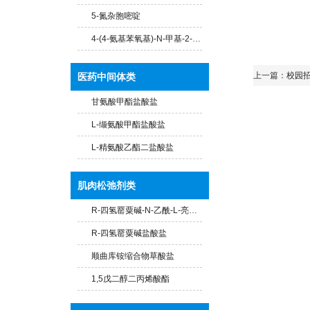
5-氮杂胞嘧啶
4-(4-氨基苯氧基)-N-甲基-2-吡啶甲酰胺
上一篇：
校园
医药中间体类
甘氨酸甲酯盐酸盐
L-缬氨酸甲酯盐酸盐
L-精氨酸乙酯二盐酸盐
肌肉松弛剂类
R-四氢罂粟碱-N-乙酰-L-亮氨酸盐
R-四氢罂粟碱盐酸盐
顺曲库铵缩合物草酸盐
1,5戊二醇二丙烯酸酯