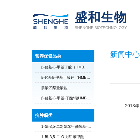
盛和生物
SHENGHE BIOTECHNOLOGY
新闻中心
营养保健品类
β-羟基-β-甲基丁酸（HMB酸）
β-羟基β-甲基丁酸钙（HMB钙）
肌酸乙酯盐酸盐
β-羟基-β-甲基-丁酸钙(HMB-ca) 无水
2013年
抗肿瘤类
1-氯-3,5-二对氯苯甲酰氧基-2-脱氧-D-核糖
1-氯-3,5-二-O-对甲苯甲酰基-2-脱氧-D-呋喃核糖