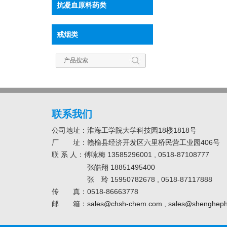
抗凝血原料药类
戒烟类
联系我们
公司地址：淮海工学院大学科技园18楼1818号
厂 址：赣榆县经济开发区六里桥民营工业园406号
联
系
人：傅咏梅 13585296001 , 0518-87108777
张皓翔 18851495400
张 玲 15950782678 , 0518-87117888
传 真：0518-86663778
邮 箱：
sales@chsh-chem.com
,
sales@shenghep