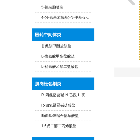
5-氮杂胞嘧啶
4-(4-氨基苯氧基)-N-甲基-2-吡啶甲酰胺
医药中间体类
甘氨酸甲酯盐酸盐
L-缬氨酸甲酯盐酸盐
L-精氨酸乙酯二盐酸盐
肌肉松弛剂类
R-四氢罂粟碱-N-乙酰-L-亮氨酸盐
R-四氢罂粟碱盐酸盐
顺曲库铵缩合物草酸盐
1,5戊二醇二丙烯酸酯