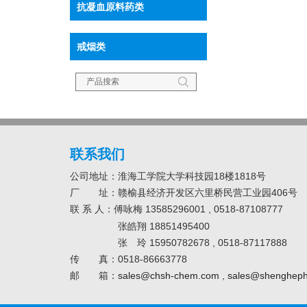
抗凝血原料药类
戒烟类
联系我们
公司地址：淮海工学院大学科技园18楼1818号
厂 址：赣榆县经济开发区六里桥民营工业园406号
联
系
人：傅咏梅 13585296001 , 0518-87108777
张皓翔 18851495400
张 玲 15950782678 , 0518-87117888
传 真：0518-86663778
邮 箱：
sales@chsh-chem.com
,
sales@shenghep