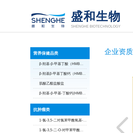
盛和生物
SHENGHE BIOTECHNOLOGY
企业资质
营养保健品类
β-羟基-β-甲基丁酸（HMB酸）
β-羟基β-甲基丁酸钙（HMB钙）
肌酸乙酯盐酸盐
β-羟基-β-甲基-丁酸钙(HMB-ca) 无水
抗肿瘤类
1-氯-3,5-二对氯苯甲酰氧基-2-脱氧-D-核糖
1-氯-3,5-二-O-对甲苯甲酰基-2-脱氧-D-呋喃核糖